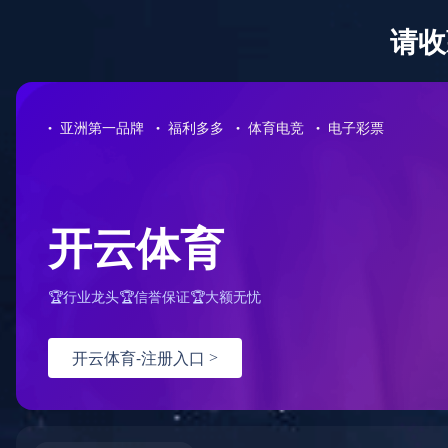
首页
解决方案

解决方案
进一步了解

弱电系统建设及智能化系统
信息安全整体解决方案
安全云解决方案
安全无线网络建设方案
智能化机房建设及动环监测