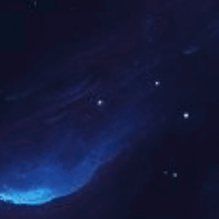
新ICT解决方案服务商
新ICT解决方案服务商
新ICT解决方案服务商
NEW ICT SOLUTION SERVICE PROVIDER
NEW ICT SOLUTION SERVICE PROVIDER
NEW ICT SOLUTION SERVICE PROVIDER
关于我们