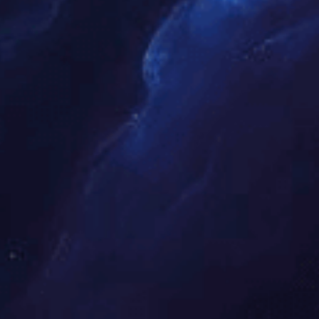
01
02